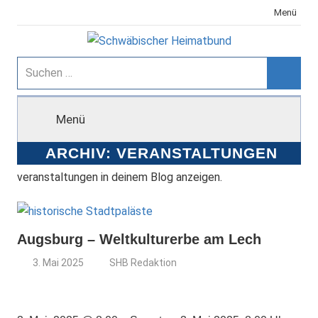
Zum
Menü
Inhalt
springen
Schwäbischer
Suchen
nach:
Suche
Heimatbund
Menü
ARCHIV:
VERANSTALTUNGEN
veranstaltungen in deinem Blog anzeigen.
Augsburg – Weltkulturerbe am Lech
3. Mai 2025
SHB Redaktion