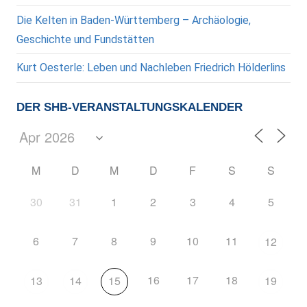
Die Kelten in Baden-Württemberg – Archäologie,
Geschichte und Fundstätten
Kurt Oesterle: Leben und Nachleben Friedrich Hölderlins
DER SHB-VERANSTALTUNGSKALENDER
M
D
M
D
F
S
S
30
31
1
2
3
4
5
6
7
8
9
10
11
12
16
17
18
13
14
15
19