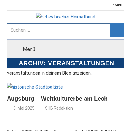
Zum
Menü
Inhalt
springen
Schwäbischer
Suchen
nach:
Suche
Heimatbund
Menü
ARCHIV:
VERANSTALTUNGEN
veranstaltungen in deinem Blog anzeigen.
Augsburg – Weltkulturerbe am Lech
3. Mai 2025
SHB Redaktion