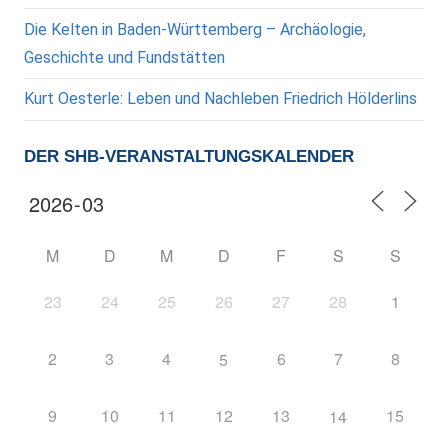
Die Kelten in Baden-Württemberg – Archäologie,
Geschichte und Fundstätten
Kurt Oesterle: Leben und Nachleben Friedrich Hölderlins
DER SHB-VERANSTALTUNGSKALENDER
M
D
M
D
F
S
S
23
24
25
26
27
28
1
2
3
4
6
7
8
5
9
10
11
12
13
15
14