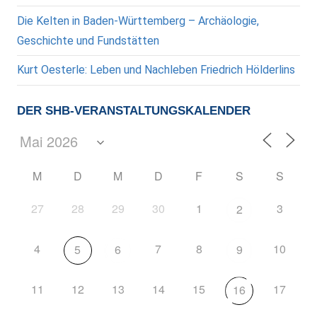
Die Kelten in Baden-Württemberg – Archäologie,
Geschichte und Fundstätten
Kurt Oesterle: Leben und Nachleben Friedrich Hölderlins
DER SHB-VERANSTALTUNGSKALENDER
M
D
M
D
F
S
S
27
28
29
30
1
3
2
4
7
8
10
5
6
9
11
12
13
14
15
17
16