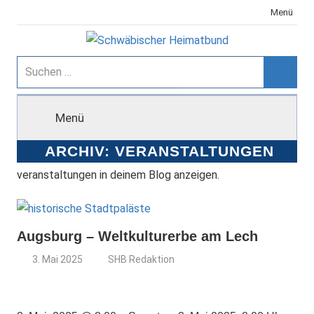
Zum
Menü
Inhalt
springen
Schwäbischer
Suchen
nach:
Suche
Heimatbund
Menü
ARCHIV:
VERANSTALTUNGEN
veranstaltungen in deinem Blog anzeigen.
Augsburg – Weltkulturerbe am Lech
3. Mai 2025
SHB Redaktion