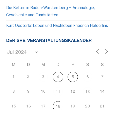
Die Kelten in Baden-Württemberg – Archäologie,
Geschichte und Fundstätten
Kurt Oesterle: Leben und Nachleben Friedrich Hölderlins
DER SHB-VERANSTALTUNGSKALENDER
M
D
M
D
F
S
S
1
2
7
3
4
5
6
8
9
10
12
14
11
13
15
16
17
19
20
21
18