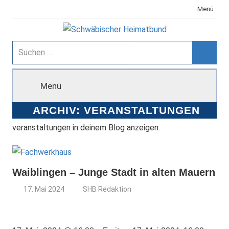
Zum
Menü
Inhalt
springen
Schwäbischer
Suchen
nach:
Suche
Heimatbund
Menü
ARCHIV:
VERANSTALTUNGEN
veranstaltungen in deinem Blog anzeigen.
Waiblingen – Junge Stadt in alten Mauern
17. Mai 2024
SHB Redaktion