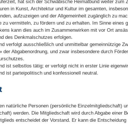
uferzeit, hat sich der Schwäbische Heimatbund weiter zum Z
uren in Kunst, Architektur und Kultur im gesamten, insbeso
den, aufzuzeigen und der Allgemeinheit zugänglich zu mac
e zu vermitteln, zu fördern und zu erhalten. Im Sinne eines 
kens kann dies auch im Zusammenwirken mit vor Ort ansäss
und des Denkmalschutzes erfolgen.
 verfolgt ausschließlich und unmittelbar gemeinnützige Z
 der Abgabenordnung, und zwar insbesondere durch Förderu
urschutzes.
st selbstlos tätig; er verfolgt nicht in erster Linie eigenw
ist parteipolitisch und konfessionell neutral.
t
en natürliche Personen (persönliche Einzelmitgliedschaft) u
chaft) werden. Die Mitgliedschaft wird durch Abgabe einer Be
tglieds entscheidet der Vorstand. Er kann die Entscheidung