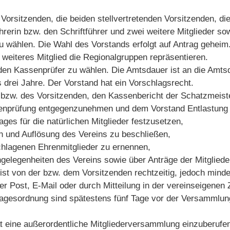
 Vorsitzenden, die beiden stellvertretenden Vorsitzenden, d
hrerin bzw. den Schriftführer und zwei weitere Mitglieder sow
u wählen. Die Wahl des Vorstands erfolgt auf Antrag geheim
 weiteres Mitglied die Regionalgruppen repräsentieren.
 den Kassenprüfer zu wählen. Die Amtsdauer ist an die Amt
 drei Jahre. Der Vorstand hat ein Vorschlagsrecht.
er bzw. des Vorsitzenden, den Kassenbericht der Schatzmeis
enprüfung entgegenzunehmen und dem Vorstand Entlastung z
ges für die natürlichen Mitglieder festzusetzen,
 und Auflösung des Vereins zu beschließen,
chlagenen Ehrenmitglieder zu ernennen,
ngelegenheiten des Vereins sowie über Anträge der Mitgliede
st von der bzw. dem Vorsitzenden rechtzeitig, jedoch minde
 Post, E-Mail oder durch Mitteilung in der vereinseigenen Z
 Tagesordnung sind spätestens fünf Tage vor der Versammlu
at eine außerordentliche Mitgliederversammlung einzuberufe