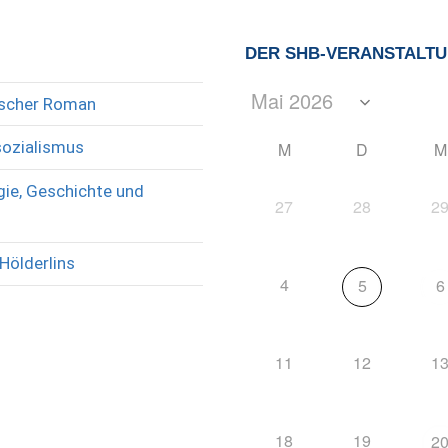
DER SHB-VERANSTALT
rischer Roman
sozialismus
M
D
M
ie, Geschichte und
27
28
2
Hölderlins
4
5
6
11
12
1
18
19
2