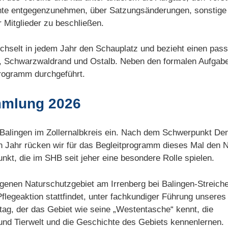
chte entgegenzunehmen, über Satzungsänderungen, sonstige 
 Mitglieder zu beschließen.
chselt in jedem Jahr den Schauplatz und bezieht einen pas
Schwarzwaldrand und Ostalb. Neben den formalen Aufgaben
rogramm durchgeführt.
mmlung 2026
 Balingen im Zollernalbkreis ein. Nach dem Schwerpunkt D
 Jahr rücken wir für das Begleitprogramm dieses Mal den N
unkt, die im SHB seit jeher eine besondere Rolle spielen.
enen Naturschutzgebiet am Irrenberg bei Balingen-Streich
flegeaktion stattfindet, unter fachkundiger Führung unseres
tag, der das Gebiet wie seine „Westentasche“ kennt, die
und Tierwelt und die Geschichte des Gebiets kennenlernen.