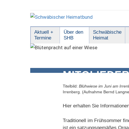
Zum
Inhalt
springen
Schwäbischer
Aktuell +
Über den
Schwäbische
Termine
SHB
Heimat
Heimatbund
MITGLIEDE
Titelbild:
Blühwiese im Juni am Irren
Irrenberg. (Aufnahme Bernd Langne
Hier erhalten Sie Informatione
Traditionell im Frühsommer fi
ist ein satzungsgemäßes Organ