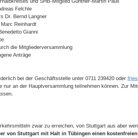
ernalbkreises und SHB-Mitglied Günther-Martin Pauli
ndreas Felchle
rs Dr. Bernd Langner
 Marc Reinhardt
Benedetto Gianni
te
urch die Mitgliederversammlung
ngene Anträge
rderlich bei der Geschäftsstelle unter 0711 239420 oder
frie
e nur an der Hauptversammlung teilnehmen können. Zur Mit
assen.
Verkehrsmitteln zwar zu erreichen, von Stuttgart aus aber we
er von Stuttgart mit Halt in Tübingen einen kostenfreien