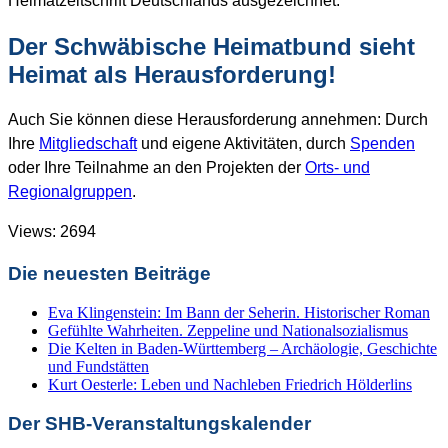
Heimatzeitschrift Deutschlands ausgezeichnet.
Der Schwäbische Heimatbund sieht
Heimat als Herausforderung!
Auch Sie können diese Herausforderung annehmen: Durch
Ihre
Mitgliedschaft
und eigene Aktivitäten, durch
Spenden
oder Ihre Teilnahme an den Projekten der
Orts- und
Regionalgruppen
.
Views: 2694
Die neuesten Beiträge
Eva Klingenstein: Im Bann der Seherin. Historischer Roman
Gefühlte Wahrheiten. Zeppeline und Nationalsozialismus
Die Kelten in Baden-Württemberg – Archäologie, Geschichte
und Fundstätten
Kurt Oesterle: Leben und Nachleben Friedrich Hölderlins
Der SHB-Veranstaltungskalender