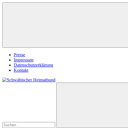
Zum
Inhalt
springen
Presse
Impressum
Datenschutzerklärung
Kontakt
Suchen
Schwäbischer
nach:
Heimatbund