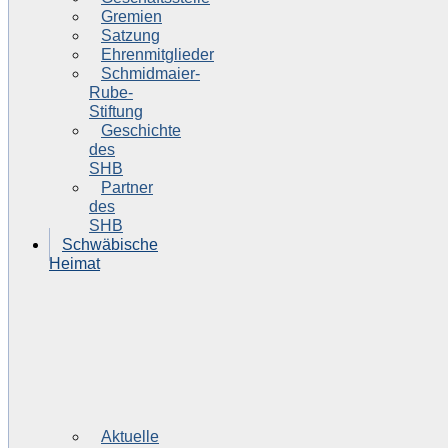
Gremien
Satzung
Ehrenmitglieder
Schmidmaier-
Rube-
Stiftung
Geschichte
des
SHB
Partner
des
SHB
Schwäbische
Heimat
Aktuelle