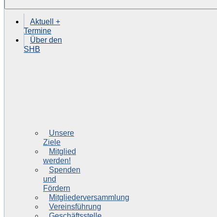
Aktuell +
Termine
Über den
SHB
Unsere
Ziele
Mitglied
werden!
Spenden
und
Fördern
Mitgliederversammlung
Vereinsführung
Geschäftsstelle