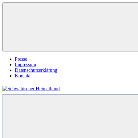
Zum
Inhalt
springen
Presse
Impressum
Datenschutzerklärung
Kontakt
Schwäbischer
Heimatbund