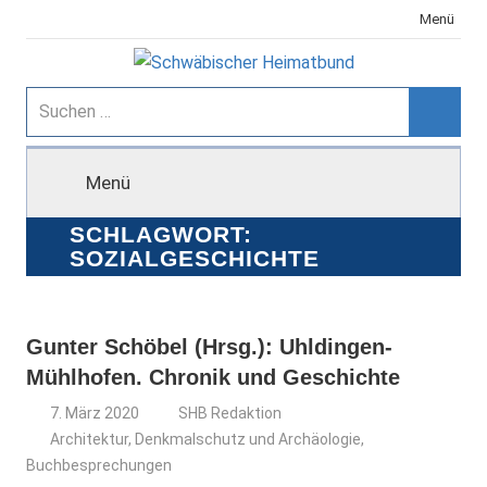
Zum
Menü
Inhalt
springen
Schwäbischer
Suchen
nach:
Suche
Heimatbund
Menü
SCHLAGWORT:
SOZIALGESCHICHTE
Gunter Schöbel (Hrsg.): Uhldingen-
Mühlhofen. Chronik und Geschichte
7. März 2020
SHB Redaktion
Architektur, Denkmalschutz und Archäologie
,
Buchbesprechungen