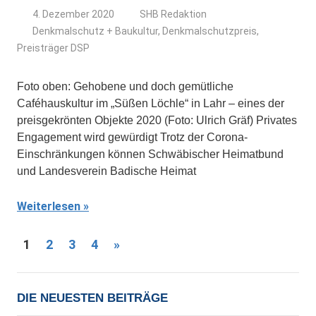
4. Dezember 2020
SHB Redaktion
Denkmalschutz + Baukultur
,
Denkmalschutzpreis
,
Preisträger DSP
Foto oben: Gehobene und doch gemütliche
Caféhauskultur im „Süßen Löchle“ in Lahr – eines der
preisgekrönten Objekte 2020 (Foto: Ulrich Gräf) Privates
Engagement wird gewürdigt Trotz der Corona-
Einschränkungen können Schwäbischer Heimat­bund
und Landesverein Badische Heimat
Weiterlesen
Seitennummerierung
Nächste
1
2
3
4
»
Beiträge
der
Beiträge
DIE NEUESTEN BEITRÄGE