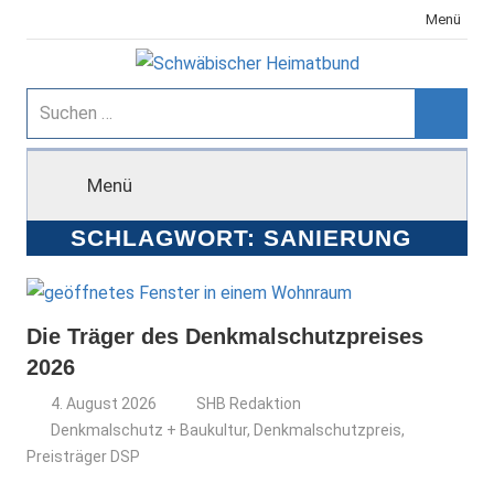
Zum
Menü
Inhalt
springen
Schwäbischer
Suchen
nach:
Suche
Heimatbund
Menü
SCHLAGWORT:
SANIERUNG
Die Träger des Denkmalschutzpreises
2026
4. August 2026
SHB Redaktion
Denkmalschutz + Baukultur
,
Denkmalschutzpreis
,
Preisträger DSP