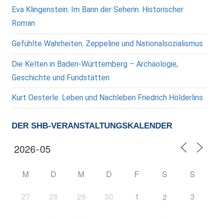
Eva Klingenstein: Im Bann der Seherin. Historischer
Roman
Gefühlte Wahrheiten. Zeppeline und Nationalsozialismus
Die Kelten in Baden-Württemberg – Archäologie,
Geschichte und Fundstätten
Kurt Oesterle: Leben und Nachleben Friedrich Hölderlins
DER SHB-VERANSTALTUNGSKALENDER
M
D
M
D
F
S
S
27
28
29
30
1
3
2