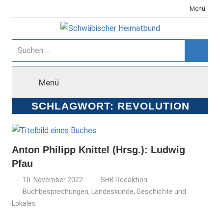
Zum
Menü
Inhalt
springen
Schwäbischer
Suchen
nach:
Suche
Heimatbund
Menü
SCHLAGWORT:
REVOLUTION
Anton Philipp Knittel (Hrsg.): Ludwig
Pfau
10. November 2022
SHB Redaktion
Buchbesprechungen
,
Landeskunde, Geschichte und
Lokales