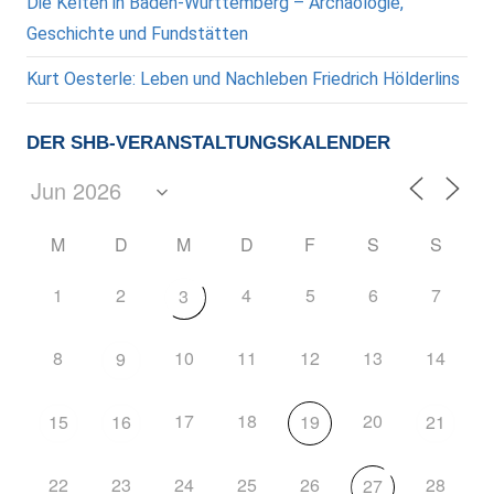
Die Kelten in Baden-Württemberg – Archäologie,
Geschichte und Fundstätten
Kurt Oesterle: Leben und Nachleben Friedrich Hölderlins
DER SHB-VERANSTALTUNGSKALENDER
M
D
M
D
F
S
S
1
2
4
5
6
7
3
8
10
11
12
13
14
9
17
18
20
15
16
19
21
22
23
24
25
26
28
27