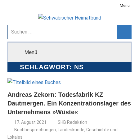
Zum
Menü
Inhalt
springen
Schwäbischer
Suchen
nach:
Suche
Heimatbund
Menü
SCHLAGWORT:
NS
Andreas Zekorn: Todesfabrik KZ
Dautmergen. Ein Konzentrationslager des
Unternehmens »Wüste«
17. August 2021
SHB Redaktion
Buchbesprechungen
,
Landeskunde, Geschichte und
Lokales