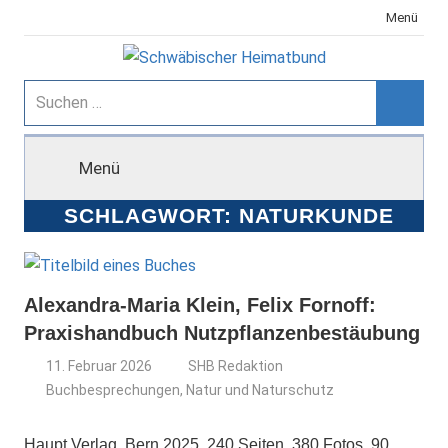
Zum
Menü
Inhalt
springen
Schwäbischer
Suchen
nach:
Suche
Heimatbund
Menü
SCHLAGWORT:
NATURKUNDE
Alexandra-Maria Klein, Felix Fornoff:
Praxishandbuch Nutzpflanzenbestäubung
11. Februar 2026
SHB Redaktion
Buchbesprechungen
,
Natur und Naturschutz
Haupt Verlag, Bern 2025. 240 Seiten, 380 Fotos, 90