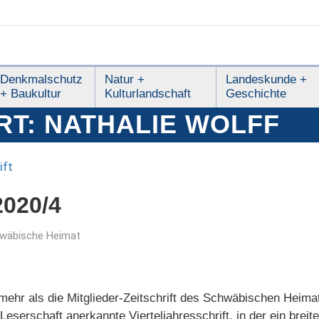
Denkmalschutz
Natur +
Landeskunde +
+ Baukultur
Kulturlandschaft
Geschichte
RT:
NATHALIE WOLFF
020/4
wäbische Heimat
ehr als die Mitglieder-Zeitschrift des Schwäbischen Heimat
 Leserschaft anerkannte Vierteljahresschrift, in der ein bre