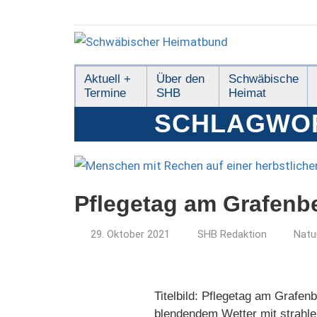
Zum
Inhalt
springen
Schwäbischer
Aktuell +
Über den
Schwäbische
Termine
SHB
Heimat
Heimatbund
SCHLAGWO
Pflegetag am Grafenb
29. Oktober 2021
SHB Redaktion
Natu
Titelbild: Pflegetag am Grafe
blendendem Wetter mit strahl