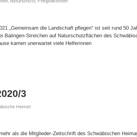
mein
,
Naturschutz
,
Pflegeaktionen
2021 „Gemeinsam die Landschaft pflegen“ ist seit rund 50 Ja
g bei Balingen-Streichen auf Naturschutzflächen des Schwäb
use kamen unerwartet viele Helferinnen
020/3
äbische Heimat
ehr als die Mitglieder-Zeitschrift des Schwäbischen Heimat