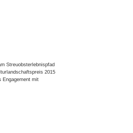
 am Streuobsterlebnispfad
lturlandschaftspreis 2015
hes Engagement mit