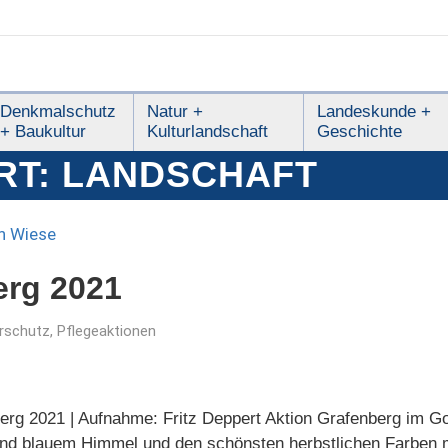
Denkmalschutz
Natur +
Landeskunde +
+ Baukultur
Kulturlandschaft
Geschichte
RT:
LANDSCHAFT
erg 2021
rschutz
,
Pflegeaktionen
nberg 2021 | Aufnahme: Fritz Deppert Aktion Grafenberg im G
end blauem Himmel und den schönsten herbstlichen Farben