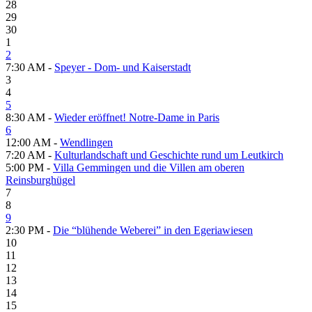
28
29
30
1
2
7:30 AM -
Speyer - Dom- und Kaiserstadt
3
4
5
8:30 AM -
Wieder eröffnet! Notre-Dame in Paris
6
12:00 AM -
Wendlingen
7:20 AM -
Kulturlandschaft und Geschichte rund um Leutkirch
5:00 PM -
Villa Gemmingen und die Villen am oberen
Reinsburghügel
7
8
9
2:30 PM -
Die “blühende Weberei” in den Egeriawiesen
10
11
12
13
14
15