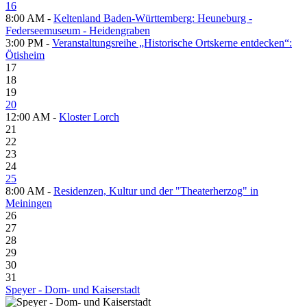
16
8:00 AM -
Keltenland Baden-Württemberg: Heuneburg -
Federseemuseum - Heidengraben
3:00 PM -
Veranstaltungsreihe „Historische Ortskerne entdecken“:
Ötisheim
17
18
19
20
12:00 AM -
Kloster Lorch
21
22
23
24
25
8:00 AM -
Residenzen, Kultur und der "Theaterherzog" in
Meiningen
26
27
28
29
30
31
Speyer - Dom- und Kaiserstadt