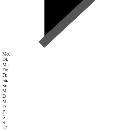
Mo.
Di.
Mi.
Do.
Fr.
Sa.
So.
M
D
M
D
F
S
S
27