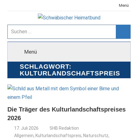
Zum
Menü
Inhalt
springen
Schwäbischer
Suchen
nach:
Suche
Heimatbund
Menü
SCHLAGWORT:
KULTURLANDSCHAFTSPREIS
Die Träger des Kulturlandschaftspreises
2026
17. Juli 2026
SHB Redaktion
Allgemein
,
Kulturlandschaftspreis
,
Naturschutz
,