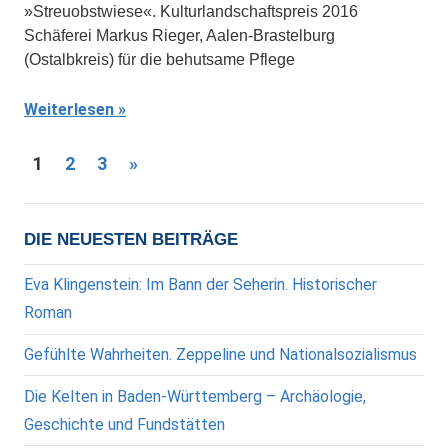
»Streuobstwiese«. Kulturlandschaftspreis 2016
Schäferei Markus Rieger, Aalen-Brastelburg
(Ostalbkreis) für die behutsame Pflege
Weiterlesen
Seitennummerierung
Nächste
1
2
3
»
Beiträge
der
Beiträge
DIE NEUESTEN BEITRÄGE
Eva Klingenstein: Im Bann der Seherin. Historischer
Roman
Gefühlte Wahrheiten. Zeppeline und Nationalsozialismus
Die Kelten in Baden-Württemberg – Archäologie,
Geschichte und Fundstätten