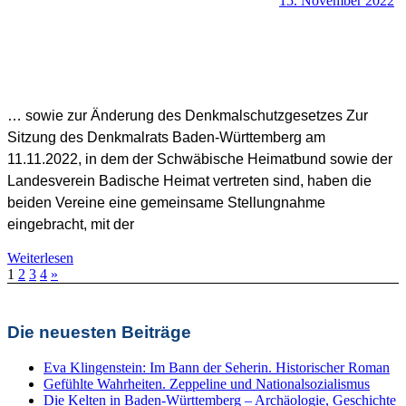
15. November 2022
… sowie zur Änderung des Denkmalschutzgesetzes Zur
Sitzung des Denkmalrats Baden-Württemberg am
SHB Redaktion
11.11.2022, in dem der Schwäbische Heimatbund sowie der
Landesverein Badische Heimat vertreten sind, haben die
beiden Vereine eine gemeinsame Stellungnahme
eingebracht, mit der
Weiterlesen
Seitennummerierung
Nächste
1
2
3
4
»
Allgemein
,
Beiträge
Denkmalschutz + Baukultur
,
Denkmalschutz-Positionen
,
der
Naturschutz
,
Naturschutz-Positionen
,
Positionen
Beiträge
Die neuesten Beiträge
Eva Klingenstein: Im Bann der Seherin. Historischer Roman
Gefühlte Wahrheiten. Zeppeline und Nationalsozialismus
Die Kelten in Baden-Württemberg – Archäologie, Geschichte