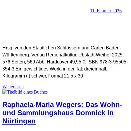
11. Februar 2026
Hrsg. von den Staatlichen Schlössern und Gärten Baden-
Württemberg. Verlag Regionalkultur, Ubstadt-Weiher 2025.
SHB Redaktion
576 Seiten, 569 Abb. Hardcover 49,95 €. ISBN 978-3-95505-
354-3 Ein gewichtiges Werk, in der Tat: dreieinhalb
Kilogramm (!) schwer, Format 21,5 x 30
Weiterlesen
Raphaela-Maria Wegers: Das Wohn-
Buchbesprechungen
,
Architektur, Denkmalschutz und Archäologie
,
Kirche und Religion
,
Kulturgeschichte und Museen
,
Landeskunde,
und Sammlungshaus Domnick in
Geschichte und Lokales
Nürtingen