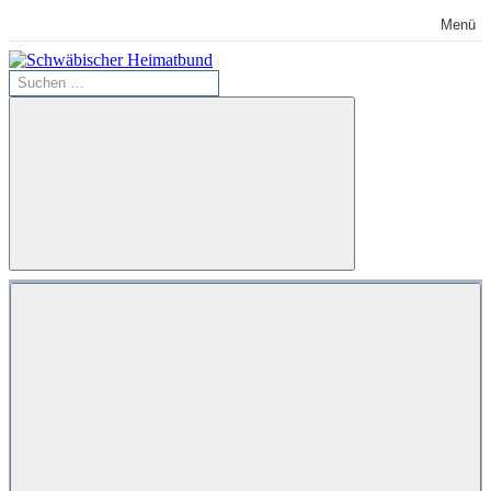
Zum
Menü
Inhalt
springen
Suchen
Schwäbischer
nach:
Heimatbund
Suchen