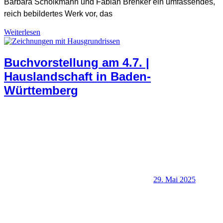
Barbara Scholkmann und Fabian Brenker ein umfassendes,
reich bebildertes Werk vor, das
Weiterlesen
Buchbesprechungen
,
Architektur, Denkmalschutz und Archäologie
,
Landeskunde, Geschichte und Lokales
Buchvorstellung am 4.7. |
Hauslandschaft in Baden-
Württemberg
29. Mai 2025