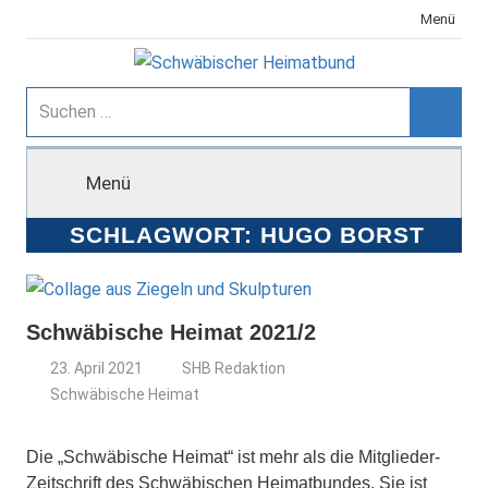
Zum
Menü
Inhalt
springen
Schwäbischer
Suchen
nach:
Suche
Heimatbund
Menü
SCHLAGWORT:
HUGO BORST
Schwäbische Heimat 2021/2
23. April 2021
SHB Redaktion
Schwäbische Heimat
Die „Schwäbische Heimat“ ist mehr als die Mitglieder-
Zeitschrift des Schwäbischen Heimatbundes. Sie ist