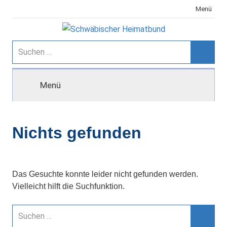
Zum
Menü
Inhalt
springen
Schwäbischer
Suchen
nach:
Suche
Heimatbund
Menü
Nichts gefunden
Das Gesuchte konnte leider nicht gefunden werden.
Vielleicht hilft die Suchfunktion.
Suchen
nach: