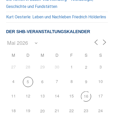
Geschichte und Fundstätten
Kurt Oesterle: Leben und Nachleben Friedrich Hölderlins
DER SHB-VERANSTALTUNGSKALENDER
M
D
M
D
F
S
S
27
28
29
30
1
3
2
4
7
8
10
5
6
9
11
12
13
14
15
17
16
18
19
21
22
23
24
20