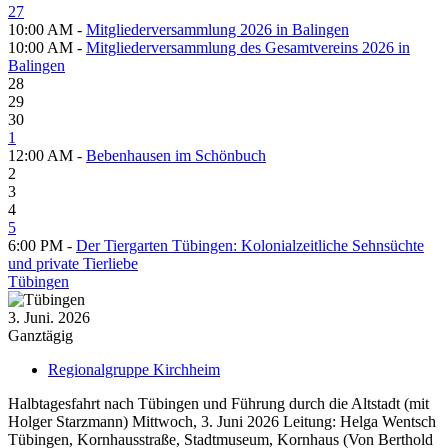
27
10:00 AM -
Mitgliederversammlung 2026 in Balingen
10:00 AM -
Mitgliederversammlung des Gesamtvereins 2026 in
Balingen
28
29
30
1
12:00 AM -
Bebenhausen im Schönbuch
2
3
4
5
6:00 PM -
Der Tiergarten Tübingen: Kolonialzeitliche Sehnsüchte
und private Tierliebe
Tübingen
3. Juni. 2026
Ganztägig
Regionalgruppe Kirchheim
Halbtagesfahrt nach Tübingen und Führung durch die Altstadt (mit
Holger Starzmann) Mittwoch, 3. Juni 2026 Leitung: Helga Wentsch
Tübingen, Kornhausstraße, Stadtmuseum, Kornhaus (Von Berthold