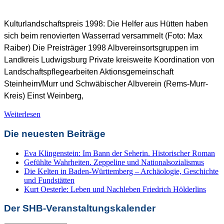
SHB Redaktion
Kulturlandschaftspreis 1998: Die Helfer aus Hütten haben
sich beim renovierten Wasserrad versammelt (Foto: Max
Raiber) Die Preisträger 1998 Albvereinsortsgruppen im
Landkreis Ludwigsburg Private kreisweite Koordination von
Landschaftspflegearbeiten Aktionsgemeinschaft
Steinheim/Murr und Schwäbischer Albverein (Rems-Murr-
Kreis) Einst Weinberg,
Kulturlandschaftspreis
,
Naturschutz
,
Preisträger KLP
Weiterlesen
Die neuesten Beiträge
Eva Klingenstein: Im Bann der Seherin. Historischer Roman
Gefühlte Wahrheiten. Zeppeline und Nationalsozialismus
Die Kelten in Baden-Württemberg – Archäologie, Geschichte
und Fundstätten
Kurt Oesterle: Leben und Nachleben Friedrich Hölderlins
Der SHB-Veranstaltungskalender