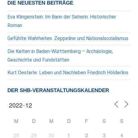
Beiträge
DIE NEUESTEN BEITRÄGE
Eva Klingenstein: Im Bann der Seherin. Historischer
Roman
Gefühlte Wahrheiten. Zeppeline und Nationalsozialismus
Die Kelten in Baden-Württemberg – Archäologie,
Geschichte und Fundstätten
Kurt Oesterle: Leben und Nachleben Friedrich Hölderlins
DER SHB-VERANSTALTUNGSKALENDER
M
D
M
D
F
S
S
28
29
30
1
2
3
4