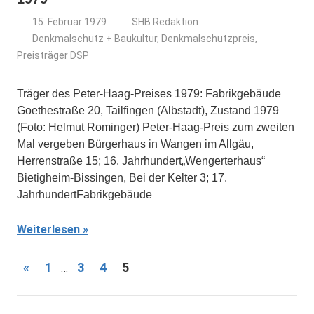
15. Februar 1979
SHB Redaktion
Denkmalschutz + Baukultur
,
Denkmalschutzpreis
,
Preisträger DSP
Träger des Peter-Haag-Preises 1979: Fabrikgebäude
Goethestraße 20, Tailfingen (Albstadt), Zustand 1979
(Foto: Helmut Rominger) Peter-Haag-Preis zum zweiten
Mal vergeben Bürgerhaus in Wangen im Allgäu,
Herrenstraße 15; 16. Jahrhundert„Wengerterhaus“
Bietigheim-Bissingen, Bei der Kelter 3; 17.
JahrhundertFabrikgebäude
Weiterlesen
Seitennummerierung
Vorherige
«
1
3
4
5
…
Beiträge
der