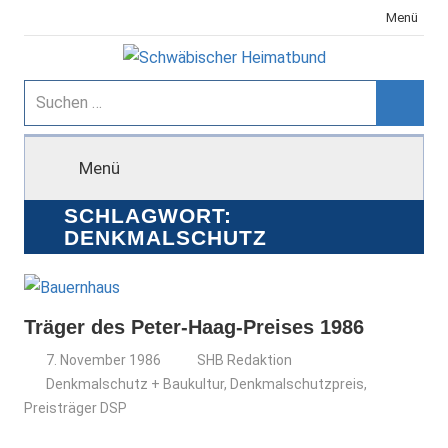
Zum
Menü
Inhalt
springen
Schwäbischer
Suchen
nach:
Suche
Heimatbund
Menü
SCHLAGWORT:
DENKMALSCHUTZ
Träger des Peter-Haag-Preises 1986
7. November 1986
SHB Redaktion
Denkmalschutz + Baukultur
,
Denkmalschutzpreis
,
Preisträger DSP