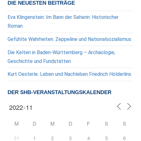
Beiträge
DIE NEUESTEN BEITRÄGE
Eva Klingenstein: Im Bann der Seherin. Historischer
Roman
Gefühlte Wahrheiten. Zeppeline und Nationalsozialismus
Die Kelten in Baden-Württemberg – Archäologie,
Geschichte und Fundstätten
Kurt Oesterle: Leben und Nachleben Friedrich Hölderlins
DER SHB-VERANSTALTUNGSKALENDER
M
D
M
D
F
S
S
31
1
2
3
4
5
6