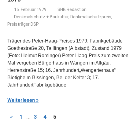
15. Februar 1979
SHB Redaktion
Denkmalschutz + Baukultur
,
Denkmalschutzpreis
,
Preisträger DSP
Träger des Peter-Haag-Preises 1979: Fabrikgebäude
Goethestraße 20, Tailfingen (Albstadt), Zustand 1979
(Foto: Helmut Rominger) Peter-Haag-Preis zum zweiten
Mal vergeben Bürgerhaus in Wangen im Allgäu,
Herrenstraße 15; 16. Jahrhundert„Wengerterhaus“
Bietigheim-Bissingen, Bei der Kelter 3; 17.
JahrhundertFabrikgebäude
Weiterlesen
Seitennummerierung
Vorherige
«
1
3
4
5
…
Beiträge
der