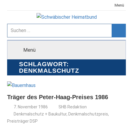
Zum
Menü
Inhalt
springen
Schwäbischer
Suchen
nach:
Suche
Heimatbund
Menü
SCHLAGWORT:
DENKMALSCHUTZ
Träger des Peter-Haag-Preises 1986
7. November 1986
SHB Redaktion
Denkmalschutz + Baukultur
,
Denkmalschutzpreis
,
Preisträger DSP