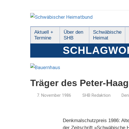
Zum
Inhalt
springen
Schwäbischer
Aktuell +
Über den
Schwäbische
Termine
SHB
Heimat
Heimatbund
SCHLAGWO
Träger des Peter-Haag
7. November 1986
SHB Redaktion
Den
Denkmalschutzpreis 1986: Alte
der Zeitschrift »Schwäbische H