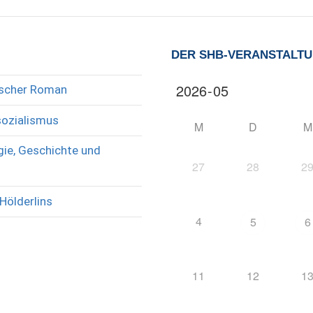
DER SHB-VERANSTALT
rischer Roman
sozialismus
M
D
M
ie, Geschichte und
27
28
2
Hölderlins
4
5
6
11
12
1