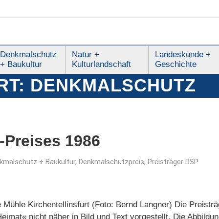
Denkmalschutz
Natur +
Landeskunde +
+ Baukultur
Kulturlandschaft
Geschichte
RT:
DENKMALSCHUTZ
-Preises 1986
kmalschutz + Baukultur
,
Denkmalschutzpreis
,
Preisträger DSP
 Mühle Kirchentellinsfurt (Foto: Bernd Langner) Die Preistr
eimat« nicht näher in Bild und Text vorgestellt. Die Abbildun