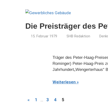
Die Preisträger des P
15. Februar 1979
SHB Redaktion
Denkm
Träger des Peter-Haag-Preises
Rominger) Peter-Haag-Preis z
Jahrhundert„Wengerterhaus“ Bi
Weiterlesen
Seitennummerierung
Vorherige
«
1
3
4
5
…
Beiträge