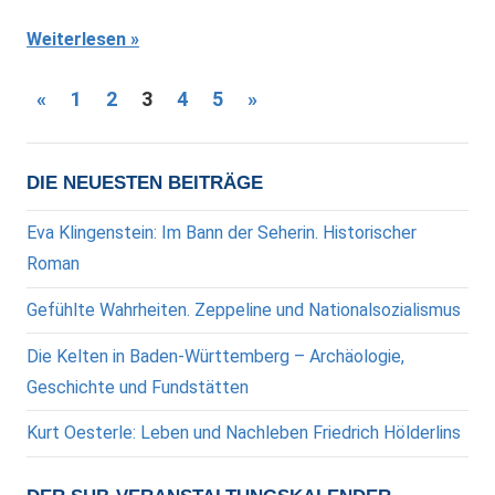
Weiterlesen
Seitennummerierung
Vorherige
Nächste
«
1
2
3
4
5
»
Beiträge
Beiträge
der
Beiträge
DIE NEUESTEN BEITRÄGE
Eva Klingenstein: Im Bann der Seherin. Historischer
Roman
Gefühlte Wahrheiten. Zeppeline und Nationalsozialismus
Die Kelten in Baden-Württemberg – Archäologie,
Geschichte und Fundstätten
Kurt Oesterle: Leben und Nachleben Friedrich Hölderlins