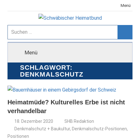
Zum
Menü
Inhalt
springen
Schwäbischer
Suchen
nach:
Suche
Heimatbund
Menü
SCHLAGWORT:
DENKMALSCHUTZ
Heimatmüde? Kulturelles Erbe ist nicht
verhandelbar
18. Dezember 2020
SHB Redaktion
Denkmalschutz + Baukultur
,
Denkmalschutz-Positionen
,
Positionen