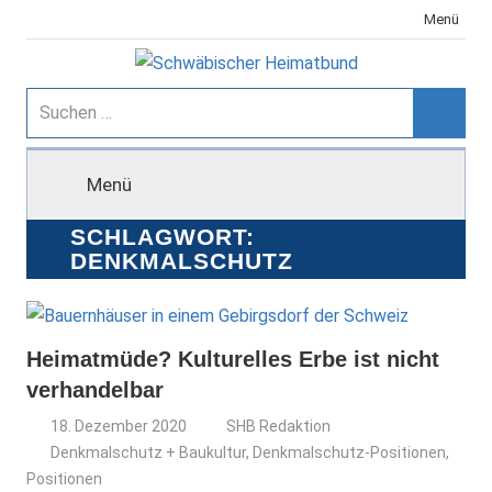
Zum
Menü
Inhalt
springen
Schwäbischer
Suchen
nach:
Suche
Heimatbund
Menü
SCHLAGWORT:
DENKMALSCHUTZ
Heimatmüde? Kulturelles Erbe ist nicht
verhandelbar
18. Dezember 2020
SHB Redaktion
Denkmalschutz + Baukultur
,
Denkmalschutz-Positionen
,
Positionen