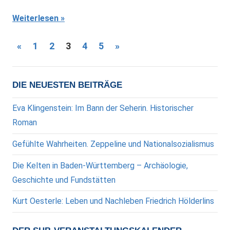
Weiterlesen
Seitennummerierung
Vorherige
Nächste
«
1
2
3
4
5
»
Beiträge
Beiträge
der
Beiträge
DIE NEUESTEN BEITRÄGE
Eva Klingenstein: Im Bann der Seherin. Historischer
Roman
Gefühlte Wahrheiten. Zeppeline und Nationalsozialismus
Die Kelten in Baden-Württemberg – Archäologie,
Geschichte und Fundstätten
Kurt Oesterle: Leben und Nachleben Friedrich Hölderlins