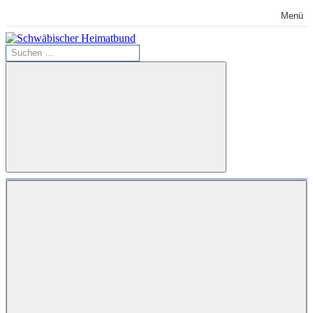
Zum
Menü
Inhalt
springen
Suchen
Schwäbischer
nach:
Heimatbund
Suchen