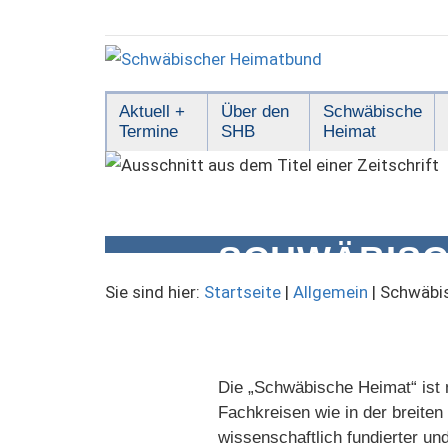
Zum
Inhalt
springen
Schwäbischer
Aktuell +
Über den
Schwäbische
Termine
SHB
Heimat
Heimatbund
SCHWÄBISCH
Sie sind hier:
Startseite
|
Allgemein
|
Schwäbi
Die „Schwäbische Heimat“ ist m
Fachkreisen wie in der breiten
wissenschaftlich fundierter un