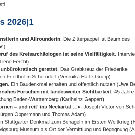
st!
is 2026|1
stlerin und Allrounderin
. Die Zitterpappel ist Baum des
os)
f des Kreisarchäologen ist seine Vielfältigkeit
. Intervi
Irene Ferchl)
 unbürokratisch gerettet
. Das Grabkreuz der Friederike
en Friedhof in Schorndorf (Veronika Härle-Grupp)
ngen
. Ein Baudenkmal erhalten und öffentlich nutzen (Uwe B
rnahes Forschen mit landesweiter Sichtbarkeit
. 45 Jahre
schung Baden-Württemberg (Karlheinz Geppert)
rnen – und reit’ ins Neckartal …«
. Joseph Victor von Sch
(Jürgen Oppermann und Thomas Adam)
in Stuttgarter Denkmal zum Benageln im Ersten Weltkrieg (
wigsburg Museum als Ort der Vermittlung und Begegnung (