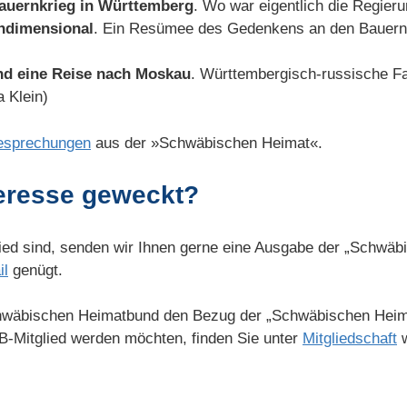
auernkrieg in Württemberg
. Wo war eigentlich die Regieru
eindimensional
. Ein Resümee des Gedenkens an den Bauernk
und eine Reise nach Moskau
. Württembergisch-russische F
 Klein)
besprechungen
aus der »Schwäbischen Heimat«.
teresse geweckt?
lied sind, senden wir Ihnen gerne eine Ausgabe der „Schwäb
il
genügt.
chwäbischen Heimatbund den Bezug der „Schwäbischen Heima
B-Mitglied werden möchten, finden Sie unter
Mitgliedschaft
w