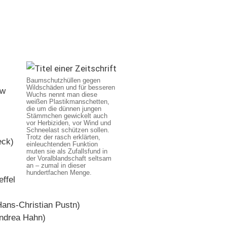
Baumschutzhüllen gegen
Wildschäden und für besseren
ew
Wuchs nennt man diese
weißen Plastikmanschetten,
die um die dünnen jungen
Stämmchen gewickelt auch
vor Herbiziden, vor Wind und
Schneelast schützen sollen.
Trotz der rasch erklärten,
eck)
einleuchtenden Funktion
muten sie als Zufallsfund in
der Voralblandschaft seltsam
an – zumal in dieser
hundertfachen Menge.
effel
Hans-Christian Pustn)
Andrea Hahn)