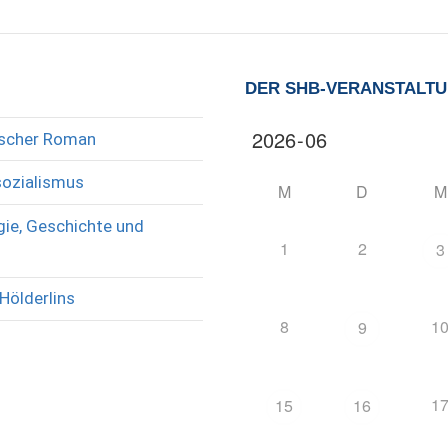
DER SHB-VERANSTALT
rischer Roman
sozialismus
M
D
M
ie, Geschichte und
1
2
3
Hölderlins
8
1
9
1
15
16