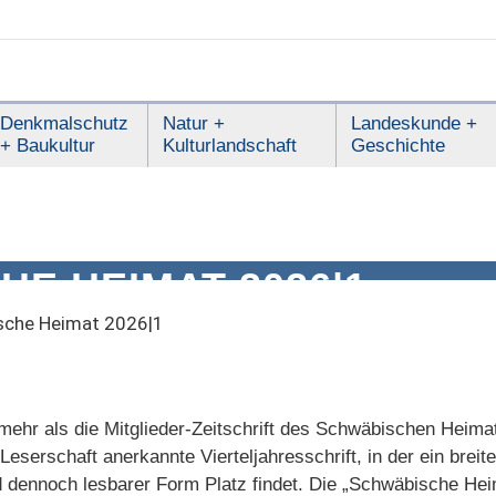
Denkmalschutz
Natur +
Landeskunde +
+ Baukultur
Kulturlandschaft
Geschichte
E HEIMAT 2026|1
sche Heimat 2026|1
ehr als die Mitglieder-Zeitschrift des Schwäbischen Heimat
 Leserschaft anerkannte Vierteljahresschrift, in der ein bre
d dennoch lesbarer Form Platz findet. Die „Schwäbische Heima