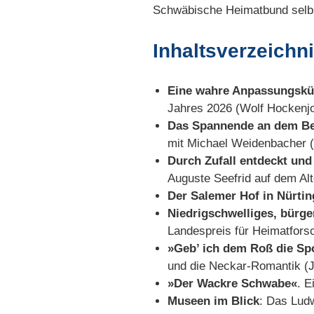
Schwäbische Heimatbund selb
Inhaltsverzeichn
Eine wahre Anpassungskün
Jahres 2026 (Wolf Hockenj
Das Spannende an dem Beru
mit Michael Weidenbacher (
Durch Zufall entdeckt und
Auguste Seefrid auf dem Alt
Der Salemer Hof in Nürti
Niedrigschwelliges, bürge
Landespreis für Heimatfor
»Geb’ ich dem Roß die Spo
und die Neckar-Romantik 
»Der Wackre Schwabe«
. E
Museen im Blick
: Das Lud