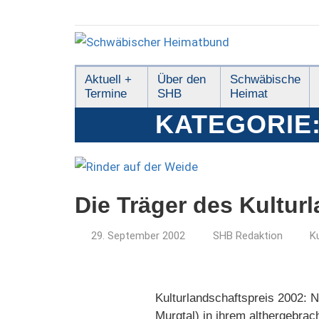
Zum
Inhalt
springen
Schwäbischer
Aktuell +
Über den
Schwäbische
Termine
SHB
Heimat
Heimatbund
KATEGORIE
Die Träger des Kultur
29. September 2002
SHB Redaktion
K
Kulturlandschaftspreis 2002: 
Murgtal) in ihrem althergebrac