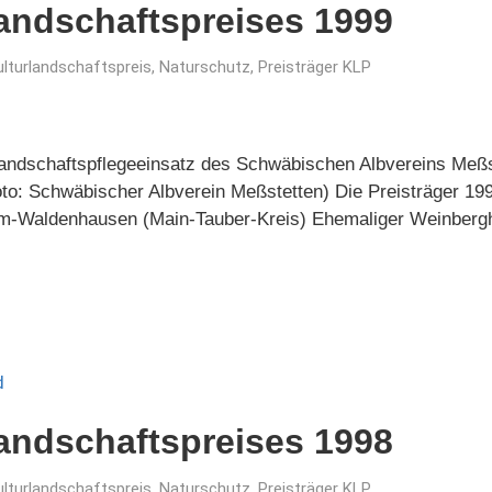
landschaftspreises 1999
ulturlandschaftspreis
,
Naturschutz
,
Preisträger KLP
Landschaftspflegeeinsatz des Schwäbischen Albvereins Meßs
o: Schwäbischer Albverein Meßstetten) Die Preisträger 199
im-Waldenhausen (Main-Tauber-Kreis) Ehemaliger Weinberg
landschaftspreises 1998
ulturlandschaftspreis
,
Naturschutz
,
Preisträger KLP