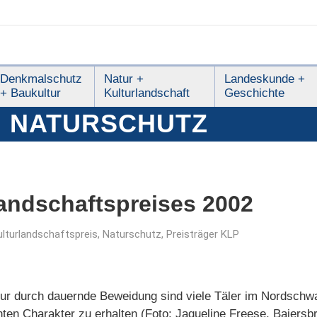
Denkmalschutz
Natur +
Landeskunde +
+ Baukultur
Kulturlandschaft
Geschichte
:
NATURSCHUTZ
landschaftspreises 2002
ulturlandschaftspreis
,
Naturschutz
,
Preisträger KLP
Nur durch dauernde Beweidung sind viele Täler im Nordschw
hten Charakter zu erhalten (Foto: Jaqueline Freese, Baiersb