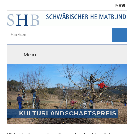
Zum
Menü
Inhalt
springen
Schwäbischer
Suchen
nach:
Suche
Heimatbund
Menü
KULTURLANDSCHAFTSPREIS