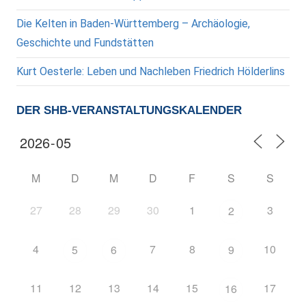
Die Kelten in Baden-Württemberg – Archäologie,
Geschichte und Fundstätten
Kurt Oesterle: Leben und Nachleben Friedrich Hölderlins
DER SHB-VERANSTALTUNGSKALENDER
M
D
M
D
F
S
S
27
28
29
30
1
3
2
4
7
8
10
5
6
9
11
12
13
14
15
17
16