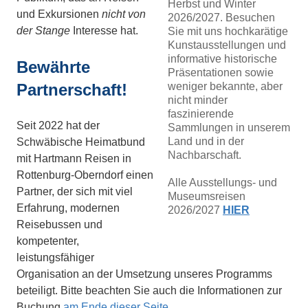
Herbst und Winter
und Exkursionen
nicht von
2026/2027. Besuchen
der Stange
Interesse hat.
Sie mit uns hochkarätige
Kunstausstellungen und
informative historische
Bewährte
Präsentationen sowie
weniger bekannte, aber
Partnerschaft!
nicht minder
faszinierende
Seit 2022 hat der
Sammlungen in unserem
Land und in der
Schwäbische Heimatbund
Nachbarschaft.
mit Hartmann Reisen in
Rottenburg-Oberndorf einen
Alle Ausstellungs- und
Partner, der sich mit viel
Museumsreisen
Erfahrung, modernen
2026/2027
HIER
Reisebussen und
kompetenter,
leistungsfähiger
Organisation an der Umsetzung unseres Programms
beteiligt. Bitte beachten Sie auch die Informationen zur
Buchung
am Ende dieser Seite
.