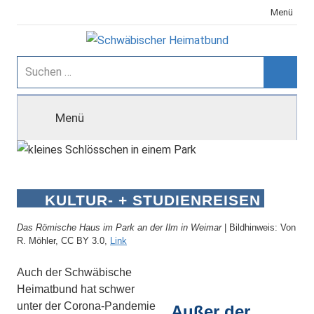
Zum
Menü
Inhalt
springen
Schwäbischer
Suchen
nach:
Suche
Heimatbund
Menü
KULTUR- + STUDIENREISEN
Das Römische Haus im Park an der Ilm in Weimar
| Bildhinweis: Von
R. Möhler, CC BY 3.0,
Link
Auch der Schwäbische
Heimatbund hat schwer
unter der Corona-Pandemie
Außer der