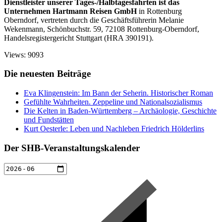
Dienstleister unserer Tages-/Halbtagesfahrten ist das
Unternehmen Hartmann Reisen GmbH
in Rottenburg
Oberndorf, vertreten durch die Geschäftsführerin Melanie
Wekenmann, Schönbuchstr. 59, 72108 Rottenburg-Oberndorf,
Handelsregistergericht Stuttgart (HRA 390191).
Views: 9093
Die neuesten Beiträge
Eva Klingenstein: Im Bann der Seherin. Historischer Roman
Gefühlte Wahrheiten. Zeppeline und Nationalsozialismus
Die Kelten in Baden-Württemberg – Archäologie, Geschichte
und Fundstätten
Kurt Oesterle: Leben und Nachleben Friedrich Hölderlins
Der SHB-Veranstaltungskalender