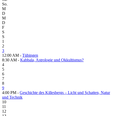
So.
M
D
M
D
F
S
S
1
2
3
12:00 AM -
Tübingen
8:30 AM -
Kabbala, Astrologie und Okkultismus?
4
5
6
7
8
9
4:00 PM -
Geschichte des Killesbergs – Licht und Schatten, Natur
und Technik
10
11
12
13