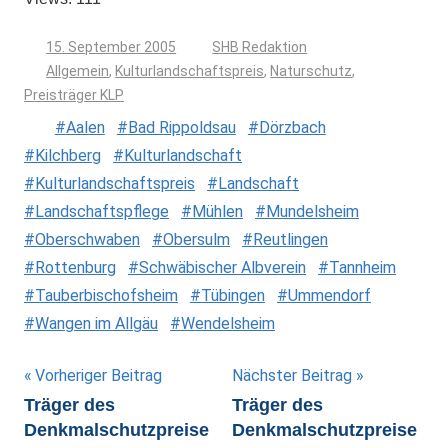
15. September 2005
SHB Redaktion
Allgemein
,
Kulturlandschaftspreis
,
Naturschutz
,
Preisträger KLP
Aalen
Bad Rippoldsau
Dörzbach
Kilchberg
Kulturlandschaft
Kulturlandschaftspreis
Landschaft
Landschaftspflege
Mühlen
Mundelsheim
Oberschwaben
Obersulm
Reutlingen
Rottenburg
Schwäbischer Albverein
Tannheim
Tauberbischofsheim
Tübingen
Ummendorf
Wangen im Allgäu
Wendelsheim
Beitragsnavigation
Vorheriger Beitrag
Nächster Beitrag
Träger des
Träger des
Denkmalschutzpreise
Denkmalschutzpreise