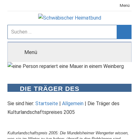
Zum
Menü
Inhalt
springen
Schwäbischer
Suchen
nach:
Suche
Heimatbund
Menü
DIE TRÄGER DES
KULTURLANDSCHAFTSPREISES
2005
Sie sind hier:
Startseite
|
Allgemein
|
Die Träger des
Kulturlandschaftspreises 2005
Kulturlandschaftspreis 2005: Die Mundelsheimer Wengerter wissen,
was sie im Winter zu tun haben: überall in den Rebhängen sind