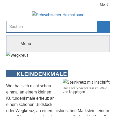
Zum
Menü
Inhalt
springen
Schwäbischer
Suchen
nach:
Suche
Heimatbund
Menü
KLEINDENKMALE
Wer hat sich nicht schon
Der Forstknechtstein im Wald
einmal an einem kleinen
von Kuppingen
Kulturdenkmale erfreut: an
einem schönen Bildstock
oder Wegkreuz, an einem historischen Markstein, einem