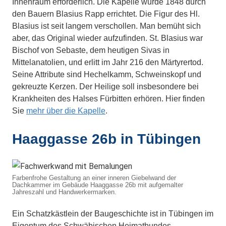
Innenraum erforderlich. Die Kapelle wurde 1848 durch
den Bauern Blasius Rapp errichtet. Die Figur des Hl.
Blasius ist seit langem verschollen. Man bemüht sich
aber, das Original wieder aufzufinden. St. Blasius war
Bischof von Sebaste, dem heutigen Sivas in
Mittelanatolien, und erlitt im Jahr 216 den Märtyrertod.
Seine Attribute sind Hechelkamm, Schweinskopf und
gekreuzte Kerzen. Der Heilige soll insbesondere bei
Krankheiten des Halses Fürbitten erhören. Hier finden
Sie
mehr über die Kapelle
.
Haaggasse 26b in Tübingen
Farbenfrohe Gestaltung an einer inneren Giebelwand der
Dachkammer im Gebäude Haaggasse 26b mit aufgemalter
Jahreszahl und Handwerkermarken.
Ein Schatzkästlein der Baugeschichte ist in Tübingen im
Eigentum des Schwäbischen Heimatbundes.