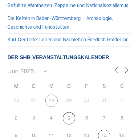
Gefühlte Wahrheiten. Zeppeline und Nationalsozialismus
Die Kelten in Baden-Württemberg – Archäologie,
Geschichte und Fundstätten
Kurt Oesterle: Leben und Nachleben Friedrich Hölderlins
DER SHB-VERANSTALTUNGSKALENDER
M
D
M
D
F
S
S
26
27
29
30
31
1
28
2
3
4
6
8
5
7
9
10
11
12
13
15
14