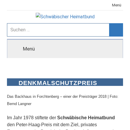
Zum
Menü
Inhalt
springen
Schwäbischer
Suchen
nach:
Suche
Heimatbund
Menü
DENKMALSCHUTZPREIS
BADEN-WÜRTTEMBERG
Das Backhaus in Forchtenberg – einer der Preisträger 2018 | Foto:
Bernd Langner
Im Jahr 1978 stiftete der
Schwäbische Heimatbund
den Peter-Haag-Preis mit dem Ziel, privates