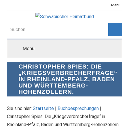
Zum
Menü
Inhalt
springen
Schwäbischer
Suchen
nach:
Suche
Heimatbund
Menü
CHRISTOPHER SPIES: DIE
„KRIEGSVERBRECHERFRAGE“
IN RHEINLAND-PFALZ, BADEN
UND WÜRTTEMBERG-
HOHENZOLLERN.
Sie sind hier:
Startseite
|
Buchbesprechungen
|
Christopher Spies: Die „Kriegsverbrecherfrage“ in
Rheinland-Pfalz, Baden und Württemberg-Hohenzollern.