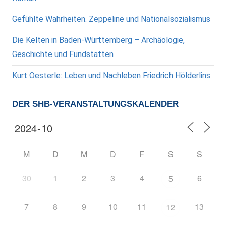
Gefühlte Wahrheiten. Zeppeline und Nationalsozialismus
Die Kelten in Baden-Württemberg – Archäologie,
Geschichte und Fundstätten
Kurt Oesterle: Leben und Nachleben Friedrich Hölderlins
DER SHB-VERANSTALTUNGSKALENDER
M
D
M
D
F
S
S
30
1
2
3
4
6
5
7
8
9
10
11
13
12