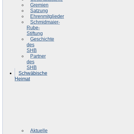
Gremien
Satzung
Ehrenmitglieder
Schmidmaier-
Rube-
Stiftung
Geschichte
des
SHB
Partner
des
SHB
Schwäbische
Heimat
Aktuelle