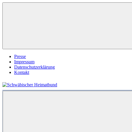
Zum
Inhalt
springen
Presse
Impressum
Datenschutzerklärung
Kontakt
Schwäbischer
Heimatbund