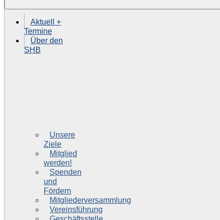
Aktuell +
Termine
Über den
SHB
Unsere
Ziele
Mitglied
werden!
Spenden
und
Fördern
Mitgliederversammlung
Vereinsführung
Geschäftsstelle