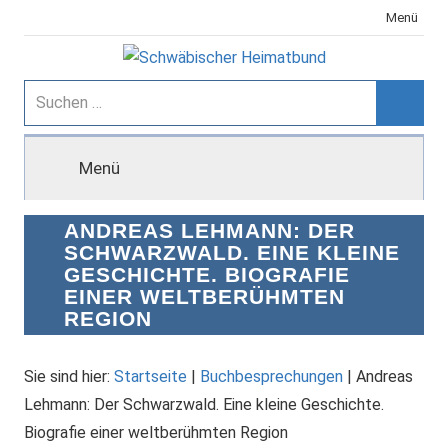
Zum
Menü
Inhalt
springen
Schwäbischer
Suchen
nach:
Suche
Heimatbund
Menü
ANDREAS LEHMANN: DER
SCHWARZWALD. EINE KLEINE
GESCHICHTE. BIOGRAFIE
EINER WELTBERÜHMTEN
REGION
Sie sind hier:
Startseite
|
Buchbesprechungen
|
Andreas
Lehmann: Der Schwarzwald. Eine kleine Geschichte.
Biografie einer weltberühmten Region