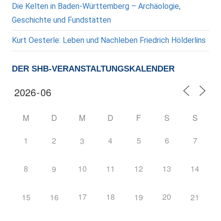
Die Kelten in Baden-Württemberg – Archäologie,
Geschichte und Fundstätten
Kurt Oesterle: Leben und Nachleben Friedrich Hölderlins
DER SHB-VERANSTALTUNGSKALENDER
M
D
M
D
F
S
S
1
2
4
5
6
7
3
8
10
11
12
13
14
9
17
18
20
15
16
19
21