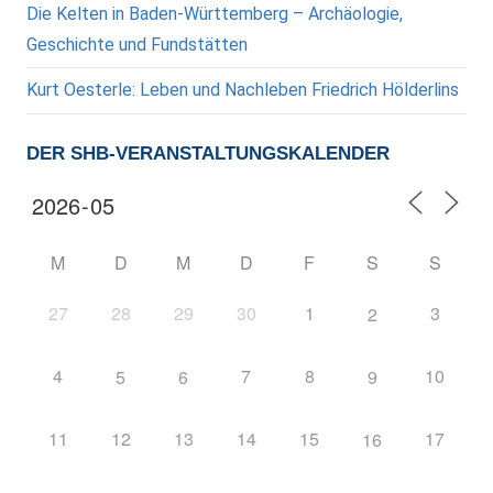
Die Kelten in Baden-Württemberg – Archäologie,
Geschichte und Fundstätten
Kurt Oesterle: Leben und Nachleben Friedrich Hölderlins
DER SHB-VERANSTALTUNGSKALENDER
M
D
M
D
F
S
S
27
28
29
30
1
3
2
4
7
8
10
5
6
9
11
12
13
14
15
17
16