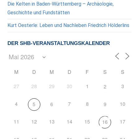
Die Kelten in Baden-Württemberg – Archäologie,
Geschichte und Fundstätten
Kurt Oesterle: Leben und Nachleben Friedrich Hölderlins
DER SHB-VERANSTALTUNGSKALENDER
M
D
M
D
F
S
S
27
28
29
30
1
3
2
4
7
8
10
5
6
9
11
12
13
14
15
17
16