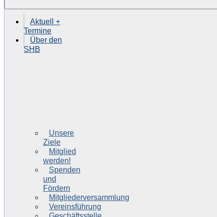
Aktuell +
Termine
Über den
SHB
Unsere
Ziele
Mitglied
werden!
Spenden
und
Fördern
Mitgliederversammlung
Vereinsführung
Geschäftsstelle