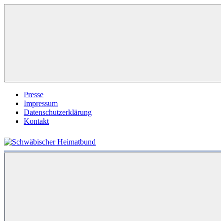
Zum
Inhalt
springen
Presse
Impressum
Datenschutzerklärung
Kontakt
Schwäbischer
Heimatbund