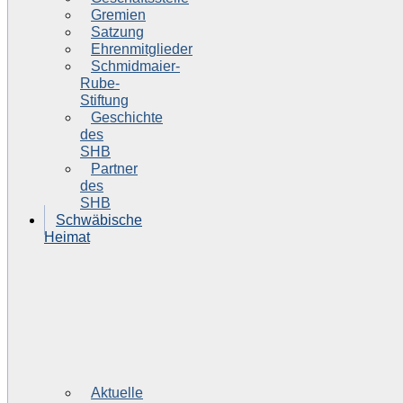
Gremien
Satzung
Ehrenmitglieder
Schmidmaier-
Rube-
Stiftung
Geschichte
des
SHB
Partner
des
SHB
Schwäbische
Heimat
Aktuelle