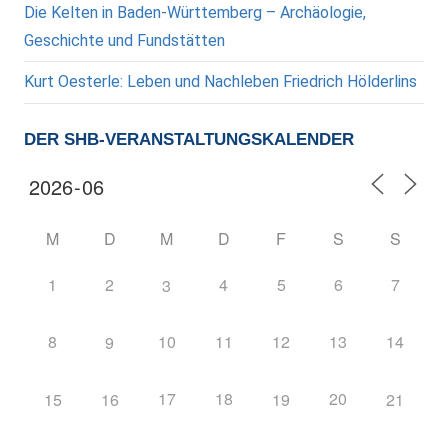
Die Kelten in Baden-Württemberg – Archäologie,
Geschichte und Fundstätten
Kurt Oesterle: Leben und Nachleben Friedrich Hölderlins
DER SHB-VERANSTALTUNGSKALENDER
M
D
M
D
F
S
S
1
2
4
5
6
7
3
8
10
11
12
13
14
9
17
18
20
15
16
19
21