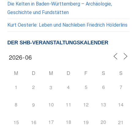
Die Kelten in Baden-Württemberg – Archäologie,
Geschichte und Fundstätten
Kurt Oesterle: Leben und Nachleben Friedrich Hölderlins
DER SHB-VERANSTALTUNGSKALENDER
M
D
M
D
F
S
S
1
2
4
5
6
7
3
8
10
11
12
13
14
9
17
18
20
15
16
19
21